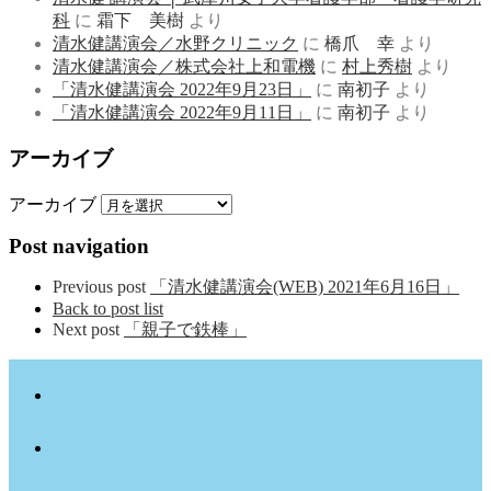
科
に
霜下 美樹
より
清水健講演会／水野クリニック
に
橋爪 幸
より
清水健講演会／株式会社上和電機
に
村上秀樹
より
「清水健講演会 2022年9月23日」
に
南初子
より
「清水健講演会 2022年9月11日」
に
南初子
より
アーカイブ
アーカイブ
Post navigation
Previous post
「清水健講演会(WEB) 2021年6月16日」
Back to post list
Next post
「親子で鉄棒」