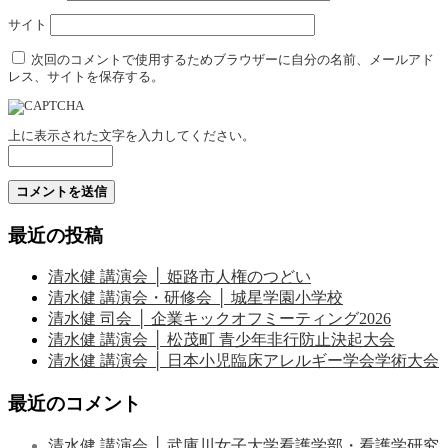
サイト
次回のコメントで使用するためブラウザーに自分の名前、メールアド
レス、サイトを保存する。
上に表示された文字を入力してください。
最近の投稿
清水健 講演会 │ 姫路市人権のつどい
清水健 講演会・研修会 │ 城星学園小学校
清水健 司会 │ 企業キックオフミーティング2026
清水健 講演会 │ 松茂町 青少年非行防止決起大会
清水健 講演会 │ 日本小児臨床アレルギー学会学術大会
最近のコメント
清水健 講演会 │ 武庫川女子大学看護学部・看護学研究