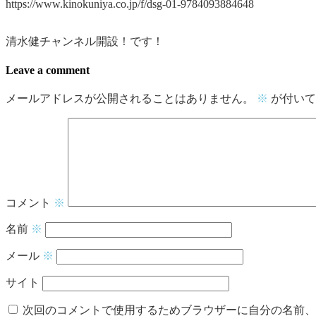
https://www.kinokuniya.co.jp/f/dsg-01-9784093884648
清水健チャンネル開設！です！
Leave a comment
メールアドレスが公開されることはありません。
※
が付いて
コメント
※
名前
※
メール
※
サイト
次回のコメントで使用するためブラウザーに自分の名前、