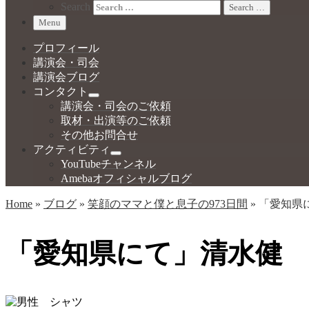
Search
Search …
Menu
プロフィール
講演会・司会
講演会ブログ
コンタクト
講演会・司会のご依頼
取材・出演等のご依頼
その他お問合せ
アクティビティ
YouTubeチャンネル
Amebaオフィシャルブログ
Home
»
ブログ
»
笑顔のママと僕と息子の973日間
»
「愛知県
「愛知県にて」清水健