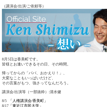
（講演会/出演/ご依頼等）
8月5日は香美町です。
皆様とお逢いできるその日、その時間。
帰ってからの「パパ、おかえり！」、
大変なこともいっぱいだけど、
その言葉がもつ、強さってなんだろう。
講演会/出演等（一部抜粋）:清水健
8/5
「人権講演会/香美町」
8/17
「東近江市民大学」