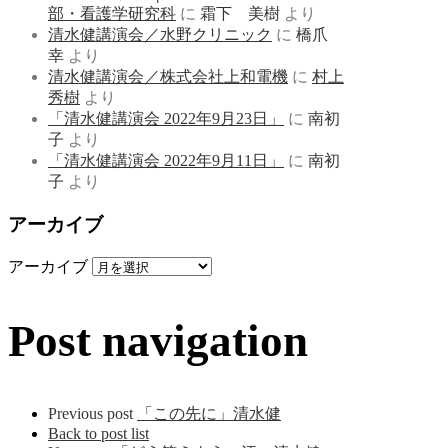
部・看護学研究科
に
霜下 美樹
より
清水健講演会／水野クリニック
に
橋爪
幸
より
清水健講演会／株式会社上和電機
に
村上
秀樹
より
「清水健講演会 2022年9月23日」
に
南初
子
より
「清水健講演会 2022年9月11日」
に
南初
子
より
アーカイブ
アーカイブ
Post navigation
Previous post
「この先に」清水健
Back to post list