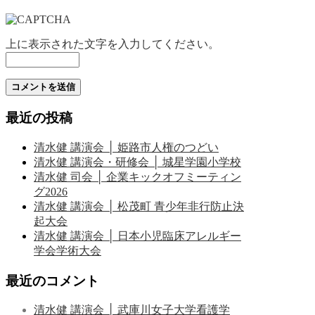
上に表示された文字を入力してください。
最近の投稿
清水健 講演会 │ 姫路市人権のつどい
清水健 講演会・研修会 │ 城星学園小学校
清水健 司会 │ 企業キックオフミーティン
グ2026
清水健 講演会 │ 松茂町 青少年非行防止決
起大会
清水健 講演会 │ 日本小児臨床アレルギー
学会学術大会
最近のコメント
清水健 講演会 │ 武庫川女子大学看護学