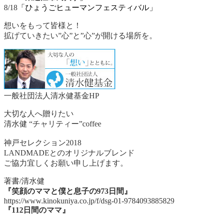
8/18
「ひょうごヒューマンフェスティバル」
想いをもって皆様と！
拡げていきたい”心”と”心”が開ける場所を。
一般社団法人清水健基金HP
大切な人へ贈りたい
清水健 “チャリティー”coffee
神戸セレクション2018
LANDMADEとのオリジナルブレンド
ご協力宜しくお願い申し上げます。
著書/清水健
『笑顔のママと僕と息子の973日間』
https://www.kinokuniya.co.jp/f/dsg-01-9784093885829
『112日間のママ』