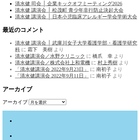
清水健 司会 │ 企業キックオフミーティング2026
清水健 講演会 │ 松茂町 青少年非行防止決起大会
清水健 講演会 │ 日本小児臨床アレルギー学会学術大会
最近のコメント
清水健 講演会 │ 武庫川女子大学看護学部・看護学研究
科
に
霜下 美樹
より
清水健講演会／水野クリニック
に
橋爪 幸
より
清水健講演会／株式会社上和電機
に
村上秀樹
より
「清水健講演会 2022年9月23日」
に
南初子
より
「清水健講演会 2022年9月11日」
に
南初子
より
アーカイブ
アーカイブ