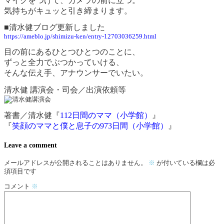
マイクをつけて、カメラの前に立つ。
気持ちがキュッと引き締まります。
■清水健ブログ更新しました
https://ameblo.jp/shimizu-ken/entry-12703036259.html
目の前にあるひとつひとつのことに、
ずっと全力でぶつかっていける、
そんな伝え手、アナウンサーでいたい。
清水健 講演会・司会／出演依頼等
著書／清水健
『
112日間のママ（小学館）
』
『
笑顔のママと僕と息子の973日間（小学館）
』
Leave a comment
メールアドレスが公開されることはありません。
※
が付いている欄は必
須項目です
コメント
※