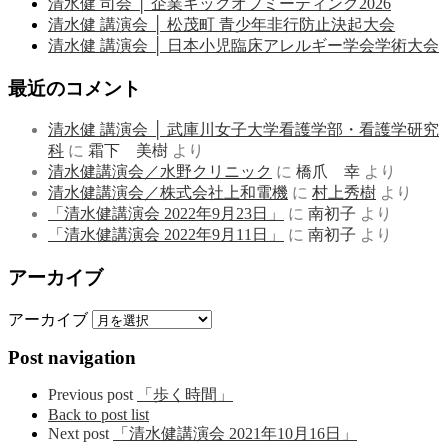
清水健 司会 │ 企業キックオフミーティング2026
清水健 講演会 │ 松茂町 青少年非行防止決起大会
清水健 講演会 │ 日本小児臨床アレルギー学会学術大会
最近のコメント
清水健 講演会 │ 武庫川女子大学看護学部・看護学研究
科
に
霜下 美樹
より
清水健講演会／水野クリニック
に
橋爪 幸
より
清水健講演会／株式会社上和電機
に
村上秀樹
より
「清水健講演会 2022年9月23日」
に
南初子
より
「清水健講演会 2022年9月11日」
に
南初子
より
アーカイブ
アーカイブ
Post navigation
Previous post
「歩く時間」
Back to post list
Next post
「清水健講演会 2021年10月16日」