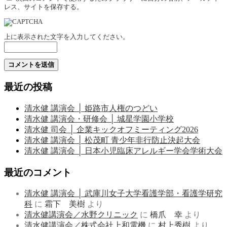
レス、サイトを保存する。
上に表示された文字を入力してください。
最近の投稿
清水健 講演会 │ 姫路市人権のつどい
清水健 講演会・研修会 │ 城星学園小学校
清水健 司会 │ 企業キックオフミーティング2026
清水健 講演会 │ 松茂町 青少年非行防止決起大会
清水健 講演会 │ 日本小児臨床アレルギー学会学術大会
最近のコメント
清水健 講演会 │ 武庫川女子大学看護学部・看護学研究
科
に
霜下 美樹
より
清水健講演会／水野クリニック
に
橋爪 幸
より
清水健講演会／株式会社上和電機
に
村上秀樹
より