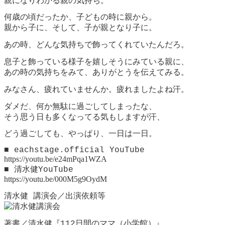
親になりわかる親の気持ち。
何歳の頃だったか、子どもの時に親から。
親から子に、そして、子が親となり子に。
あの時、どんな気持ちで飾ってくれていたんだろ。
息子と飾っている様子を嬉しそうにみている親に、
あの時の気持ちをみて、ありがとうを伝えてみる。
みなさん、疲れていませんか。疲れましたよね汗。
ダメだ、何か無駄に過ごしてしまったな、
そう思う日も多くなってる気もしますが汗、
どう過ごしても、やっぱり、一日は一日。
■ eachstage.official YouTube
https://youtu.be/e24mPqa1WZA
■ 清水健YouTube
https://youtu.be/000M5g9OydM
清水健 講演会／出演依頼等
著書／清水健『112日間のママ（小学館）』