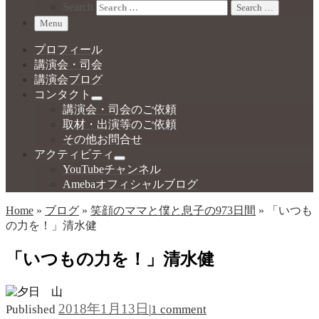
Search
Search …
Menu
プロフィール
講演会・司会
講演会ブログ
コンタクト
講演会・司会のご依頼
取材・出演等のご依頼
その他お問合せ
アクティビティ
YouTubeチャンネル
Amebaオフィシャルブログ
Home
»
ブログ
»
笑顔のママと僕と息子の973日間
»
「いつも
の力を！」清水健
「いつもの力を！」清水健
2018年1月13日
Published
|
1 comment