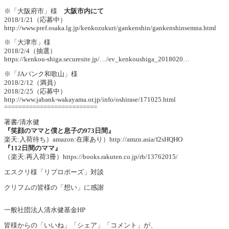
※「大阪府市」様
大阪市内にて
2018/1/21（応募中）
http://www.pref.osaka.lg.jp/kenkozukuri/gankenshin/gankenshinsemna.html
※「大津市」様
2018/2/4（抽選）
https://kenkou-shiga.securesite.jp/…/ev_kenkoushiga_2018020…
※「JAバンク和歌山」様
2018/2/12（満員）
2018/2/25（応募中）
http://www.jabank-wakayama.or.jp/info/oshirase/171025.html
==========================
著書/清水健
『笑顔のママと僕と息子の973日間』
楽天:入荷待ち）amazon:在庫あり）
http://amzn.asia/f2sHQHO
『112日間のママ』
（楽天:再入荷3冊）
https://books.rakuten.co.jp/rb/13762015/
エスクリ様「リプロポーズ」対談
クリフムの皆様の「想い」に感謝
一般社団法人清水健基金HP
皆様からの「いいね」「シェア」「コメント」が、