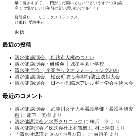
早く着きすぎて、、門がまだ開いてない??というオチつき(笑)
今では懐かしい12年前の苦い想い出です(((^_^;)
普段通り、、リラックスリラックス。
頑張れ‼️受験生✊‼️
返信
最近の投稿
清水健 講演会 │ 姫路市人権のつどい
清水健 講演会・研修会 │ 城星学園小学校
清水健 司会 │ 企業キックオフミーティング2026
清水健 講演会 │ 松茂町 青少年非行防止決起大会
清水健 講演会 │ 日本小児臨床アレルギー学会学術大会
最近のコメント
清水健 講演会 │ 武庫川女子大学看護学部・看護学研究
科
に
霜下 美樹
より
清水健講演会／水野クリニック
に
橋爪 幸
より
清水健講演会／株式会社上和電機
に
村上秀樹
より
「清水健講演会 2022年9月23日」
に
南初子
より