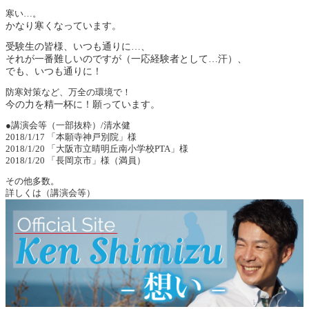
寒い…。
かなり寒くなっています。
受験生の皆様、いつも通りに…、
それが一番難しいのですが（一応経験者として…汗）、
でも、いつも通りに！
防寒対策など、万全の環境で！
今の力を精一杯に！願っています。
●講演会等（一部抜粋）/清水健
2018/1/17 「本願寺神戸別院」様
2018/1/20 「大阪市立晴明丘南小学校PTA」様
2018/1/20 「長岡京市」様（満員）
その他多数。
詳しくは（講演会等）