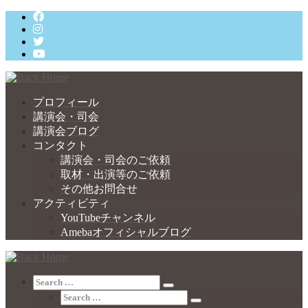
Skip
to
content
プロフィール
講演会・司会
講演会ブログ
コンタクト
講演会・司会のご依頼
取材・出演等のご依頼
その他お問合せ
アクティビティ
YouTubeチャンネル
Amebaオフィシャルブログ
Search
Search
Search
…
Search