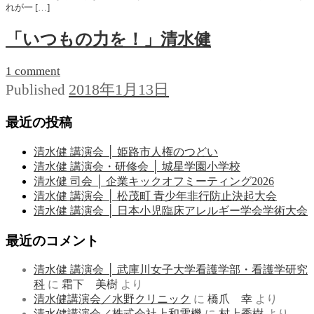
れが一 […]
「いつもの力を！」清水健
1 comment
2018年1月13日
Published
最近の投稿
清水健 講演会 │ 姫路市人権のつどい
清水健 講演会・研修会 │ 城星学園小学校
清水健 司会 │ 企業キックオフミーティング2026
清水健 講演会 │ 松茂町 青少年非行防止決起大会
清水健 講演会 │ 日本小児臨床アレルギー学会学術大会
最近のコメント
清水健 講演会 │ 武庫川女子大学看護学部・看護学研究
科
に
霜下 美樹
より
清水健講演会／水野クリニック
に
橋爪 幸
より
清水健講演会／株式会社上和電機
に
村上秀樹
より