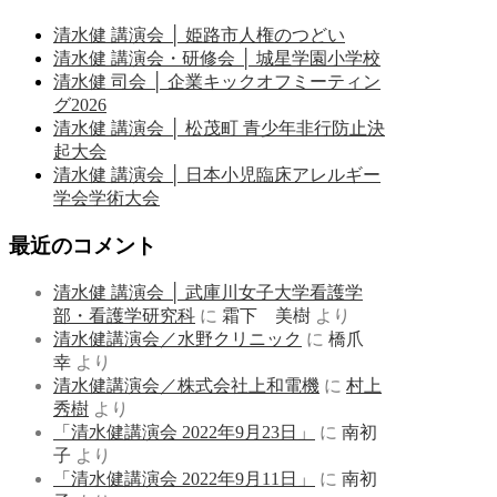
清水健 講演会 │ 姫路市人権のつどい
清水健 講演会・研修会 │ 城星学園小学校
清水健 司会 │ 企業キックオフミーティン
グ2026
清水健 講演会 │ 松茂町 青少年非行防止決
起大会
清水健 講演会 │ 日本小児臨床アレルギー
学会学術大会
最近のコメント
清水健 講演会 │ 武庫川女子大学看護学
部・看護学研究科
に
霜下 美樹
より
清水健講演会／水野クリニック
に
橋爪
幸
より
清水健講演会／株式会社上和電機
に
村上
秀樹
より
「清水健講演会 2022年9月23日」
に
南初
子
より
「清水健講演会 2022年9月11日」
に
南初