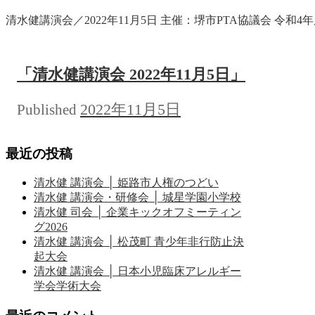
清水健講演会／2022年11月5日 主催：堺市PTA協議会 令和4年
「清水健講演会 2022年11月5日」
2022年11月5日
Published
最近の投稿
清水健 講演会 │ 姫路市人権のつどい
清水健 講演会・研修会 │ 城星学園小学校
清水健 司会 │ 企業キックオフミーティン
グ2026
清水健 講演会 │ 松茂町 青少年非行防止決
起大会
清水健 講演会 │ 日本小児臨床アレルギー
学会学術大会