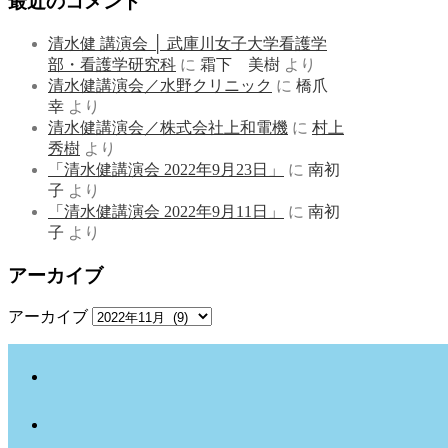
最近のコメント
清水健 講演会 │ 武庫川女子大学看護学
部・看護学研究科
に
霜下 美樹
より
清水健講演会／水野クリニック
に
橋爪
幸
より
清水健講演会／株式会社上和電機
に
村上
秀樹
より
「清水健講演会 2022年9月23日」
に
南初
子
より
「清水健講演会 2022年9月11日」
に
南初
子
より
アーカイブ
アーカイブ