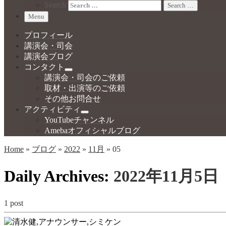
Search
Search …
Menu
プロフィール
講演会・司会
講演会ブログ
コンタクト
講演会・司会のご依頼
取材・出演等のご依頼
その他お問合せ
アクティビティ
YouTubeチャンネル
Amebaオフィシャルブログ
Home
»
ブログ
»
2022
»
11月
»
05
Daily Archives:
2022年11月5日
1 post