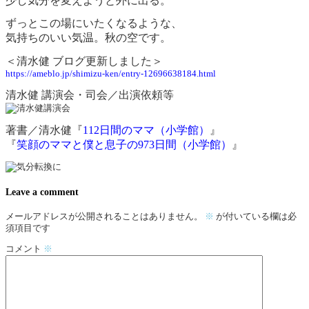
少し気分を変えようと外に出る。
ずっとこの場にいたくなるような、
気持ちのいい気温。秋の空です。
＜清水健 ブログ更新しました＞
https://ameblo.jp/shimizu-ken/entry-12696638184.html
清水健 講演会・司会／出演依頼等
著書／清水健
『
112日間のママ（小学館）
』
『
笑顔のママと僕と息子の973日間（小学館）
』
Leave a comment
メールアドレスが公開されることはありません。
※
が付いている欄は必
須項目です
コメント
※