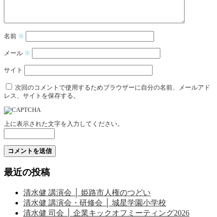
名前
※
メール
※
サイト
次回のコメントで使用するためブラウザーに自分の名前、メールアド
レス、サイトを保存する。
上に表示された文字を入力してください。
最近の投稿
清水健 講演会 │ 姫路市人権のつどい
清水健 講演会・研修会 │ 城星学園小学校
清水健 司会 │ 企業キックオフミーティング2026