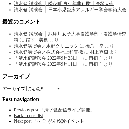
清水健 講演会 │ 松茂町 青少年非行防止決起大会
清水健 講演会 │ 日本小児臨床アレルギー学会学術大会
最近のコメント
清水健 講演会 │ 武庫川女子大学看護学部・看護学研究
科
に
霜下 美樹
より
清水健講演会／水野クリニック
に
橋爪 幸
より
清水健講演会／株式会社上和電機
に
村上秀樹
より
「清水健講演会 2022年9月23日」
に
南初子
より
「清水健講演会 2022年9月11日」
に
南初子
より
アーカイブ
アーカイブ
Post navigation
Previous post
「清水健配信ライブ開催」
Back to post list
Next post
「司会 がん検診イベント」