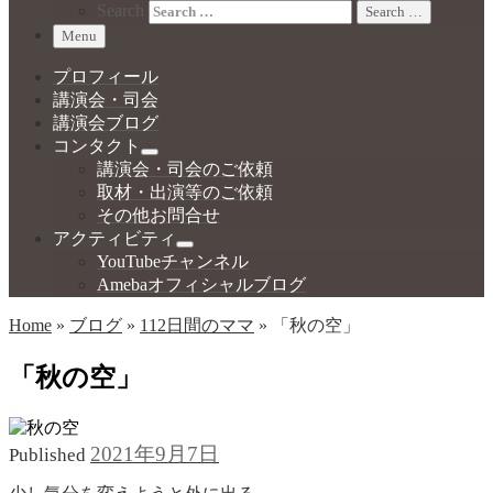
Search
Search …
Menu
プロフィール
講演会・司会
講演会ブログ
コンタクト
講演会・司会のご依頼
取材・出演等のご依頼
その他お問合せ
アクティビティ
YouTubeチャンネル
Amebaオフィシャルブログ
Home
»
ブログ
»
112日間のママ
»
「秋の空」
「秋の空」
2021年9月7日
Published