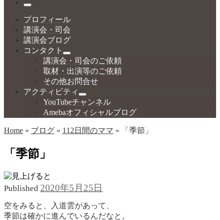
…
Menu
プロフィール
講演会・司会
講演会ブログ
コンタクト
講演会・司会のご依頼
取材・出演等のご依頼
その他お問合せ
アクティビティ
YouTubeチャンネル
Amebaオフィシャルブログ
Home
»
ブログ
»
112日間のママ
»
「季節」
「季節」
2020年5月25日
Published
空をみると、入道雲があって、
季節は確かに進んでいるんだなと。