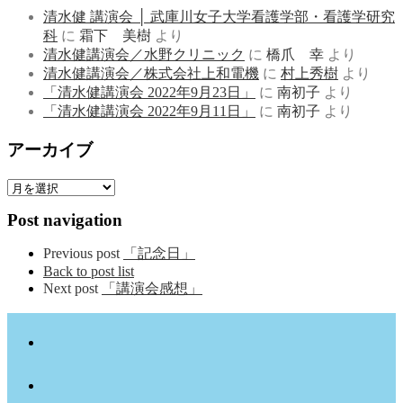
清水健 講演会 │ 武庫川女子大学看護学部・看護学研究
科
に
霜下 美樹
より
清水健講演会／水野クリニック
に
橋爪 幸
より
清水健講演会／株式会社上和電機
に
村上秀樹
より
「清水健講演会 2022年9月23日」
に
南初子
より
「清水健講演会 2022年9月11日」
に
南初子
より
アーカイブ
ア
ー
Post navigation
カ
イ
Previous post
「記念日」
ブ
Back to post list
Next post
「講演会感想」