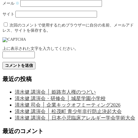
メール
※
サイト
次回のコメントで使用するためブラウザーに自分の名前、メールアド
レス、サイトを保存する。
上に表示された文字を入力してください。
最近の投稿
清水健 講演会 │ 姫路市人権のつどい
清水健 講演会・研修会 │ 城星学園小学校
清水健 司会 │ 企業キックオフミーティング2026
清水健 講演会 │ 松茂町 青少年非行防止決起大会
清水健 講演会 │ 日本小児臨床アレルギー学会学術大会
最近のコメント