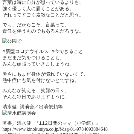
言葉は時に自分が思っているよりも、
強く優しく人に届くことがある。
それってすごく素敵なことだと思う。
でも、だからこそ、言葉って、
責任を伴うものでもあるんだろうな。
#新型コロナウイルス #今できること
まだまだ気をつけることも。
みんな頑張っていきましょうね。
暑さにもまだ身体が慣れていないくて、
熱中症にも気を付けないとですね。
みんなが笑える、笑顔の日々、
そんな毎日でありますように。
清水健 講演会／出演依頼等
著書／清水健 『112日間のママ（小学館）』
https://www.kinokuniya.co.jp/f/dsg-01-9784093884648