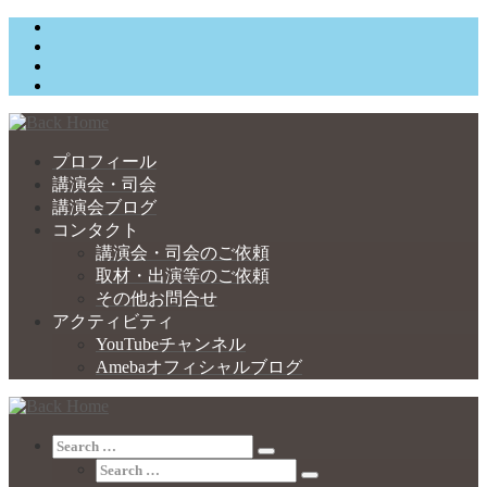
Skip
to
content
プロフィール
講演会・司会
講演会ブログ
コンタクト
講演会・司会のご依頼
取材・出演等のご依頼
その他お問合せ
アクティビティ
YouTubeチャンネル
Amebaオフィシャルブログ
Search
Search
Search
…
Search