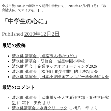
全校生徒1,000名の姫路市立朝日中学校にて、 2019年12月2日（月）「教
育講演会」でマイクを。 […]
「中学生の心に」
2019年12月2日
Published
最近の投稿
清水健 講演会 │ 姫路市人権のつどい
清水健 講演会・研修会 │ 城星学園小学校
清水健 司会 │ 企業キックオフミーティング2026
清水健 講演会 │ 松茂町 青少年非行防止決起大会
清水健 講演会 │ 日本小児臨床アレルギー学会学術大会
最近のコメント
清水健 講演会 │ 武庫川女子大学看護学部・看護学研究
科
に
霜下 美樹
より
清水健講演会／水野クリニック
に
橋爪 幸
より