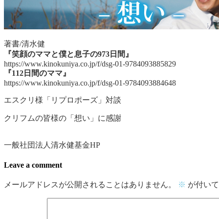
著書/清水健
『笑顔のママと僕と息子の973日間』
https://www.kinokuniya.co.jp/f/dsg-01-9784093885829
『112日間のママ』
https://www.kinokuniya.co.jp/f/dsg-01-9784093884648
エスクリ様「リプロポーズ」対談
クリフムの皆様の「想い」に感謝
一般社団法人清水健基金HP
Leave a comment
メールアドレスが公開されることはありません。
※
が付いて