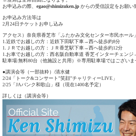
お申込みの際、
egao@shimizuken.jp
からの受信設定をお願い
お申込み方法等は
2月24日チケットお申し込み
アクセス）奈良県香芝市「ふたかみ文化センター市民ホール
1.近鉄でお越しの方：近鉄下田駅下車→西へ徒歩約8分
1.ＪＲでお越しの方：ＪＲ香芝駅下車→西へ徒歩約12分
1.お車でお越しの方：西名阪自動車道 香芝インターチェンジ→
駐車場:無料80台（他施設と共用）※専用駐車場ではございま
●講演会等（一部抜粋）/清水健
2/24「トーク&コンサート”笑顔”チャリティーLIVE」
2/25「JAバンク和歌山」様（現在1400名予定）
詳しくは（講演会等）