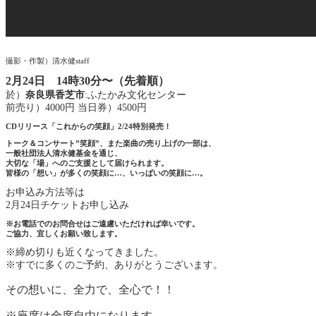
撮影・作製）清水健staff
2月24日 14時30分〜（先着順）
於）
奈良県香芝市
:ふたかみ文化センター
前売り）4000円 当日券）4500円
CDリリース「これからの笑顔」2/24特別発売！
トーク＆コンサート”笑顔”、また楽曲の売り上げの一部は、
一般社団法人清水健基金を通じ、
大切な「場」へのご支援として届けられます。
皆様の「想い」が多くの笑顔に…、いっぱいの笑顔に…。
お申込み方法等は
2月24日チケットお申し込み
※お電話でのお問合せはご遠慮いただければ幸いです。
ご協力、宜しくお願い致します。
※締め切りも近くなってきました。
※すでに多くのご予約、ありがとうございます。
その想いに、全力で、全心で！！
※座席は全席自由になります。