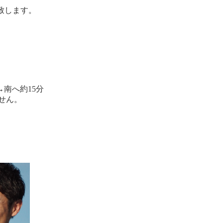
致します。
」
南へ約15分
せん。