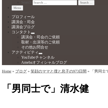
Search
Search …
Menu
プロフィール
講演会・司会
講演会ブログ
コンタクト
講演会・司会のご依頼
取材・出演等のご依頼
その他お問合せ
アクティビティ
YouTubeチャンネル
Amebaオフィシャルブログ
Home
»
ブログ
»
笑顔のママと僕と息子の973日間
»
「男同士
「男同士で」清水健