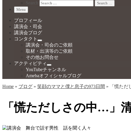
Search
Search …
Menu
プロフィール
講演会・司会
講演会ブログ
コンタクト
講演会・司会のご依頼
取材・出演等のご依頼
その他お問合せ
アクティビティ
YouTubeチャンネル
Amebaオフィシャルブログ
Home
»
ブログ
»
笑顔のママと僕と息子の973日間
»
「慌ただ
「慌ただしさの中…」