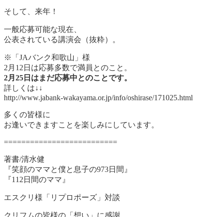
そして、来年！
一般応募可能な現在、
公表されている講演会（抜粋）。
※「JAバンク和歌山」様
2月12日は応募多数で満員とのこと。
2月25日はまだ応募中とのことです。
詳しくは↓↓
http://www.jabank-wakayama.or.jp/info/oshirase/171025.html
多くの皆様に
お逢いできますことを楽しみにしています。
==========================
著書/清水健
『笑顔のママと僕と息子の973日間』
『112日間のママ』
エスクリ様「リプロポーズ」対談
クリフムの皆様の「想い」に感謝