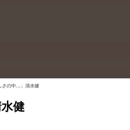
しさの中…」清水健
清水健