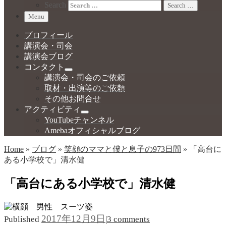
Search
Search …
Menu
プロフィール
講演会・司会
講演会ブログ
コンタクト
講演会・司会のご依頼
取材・出演等のご依頼
その他お問合せ
アクティビティ
YouTubeチャンネル
Amebaオフィシャルブログ
Home
»
ブログ
»
笑顔のママと僕と息子の973日間
»
「高台に
ある小学校で」清水健
「高台にある小学校で」清水健
2017年12月9日
Published
|
3 comments