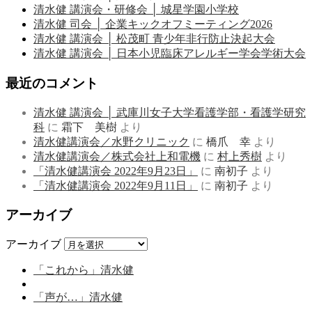
清水健 講演会・研修会 │ 城星学園小学校
清水健 司会 │ 企業キックオフミーティング2026
清水健 講演会 │ 松茂町 青少年非行防止決起大会
清水健 講演会 │ 日本小児臨床アレルギー学会学術大会
最近のコメント
清水健 講演会 │ 武庫川女子大学看護学部・看護学研究
科
に
霜下 美樹
より
清水健講演会／水野クリニック
に
橋爪 幸
より
清水健講演会／株式会社上和電機
に
村上秀樹
より
「清水健講演会 2022年9月23日」
に
南初子
より
「清水健講演会 2022年9月11日」
に
南初子
より
アーカイブ
アーカイブ
Post
Previous
「これから」清水健
post
Back
navigation
to
Next
「声が…」清水健
post
post