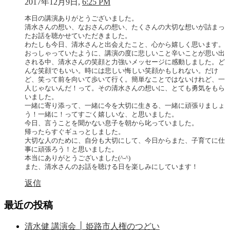
2017年12月9日,
6:25 PM
本日の講演ありがとうございました。
清水さんの想い、なおさんの想い、たくさんの大切な想いが詰まっ
たお話を聴かせていただきました。
わたしも今日、清水さんと出会えたこと、心から嬉しく思います。
おっしゃっていたように、講演の度に悲しいこと辛いことが思い出
される中、清水さんの笑顔と力強いメッセージに感動しました。ど
んな笑顔でもいい。時には悲しい悔しい笑顔かもしれない。だけ
ど、笑って前を向いて歩いて行く。簡単なことではないけれど、一
人じゃないんだ！って。その清水さんの想いに、とても勇気をもら
いました。
一緒に寄り添って、一緒に今を大切に生きる、一緒に頑張りましょ
う！一緒に！ってすごく嬉しいな、と思いました。
今日、言うことを聞かない息子を朝から叱っていました。
帰ったらすぐギュっとしました。
大切な人のために、自分も大切にして、今日からまた、子育てに仕
事に頑張ろう！と思いました。
本当にありがとうございました(^-^)
また、清水さんのお話を聴ける日を楽しみにしています！
返信
最近の投稿
清水健 講演会 │ 姫路市人権のつどい