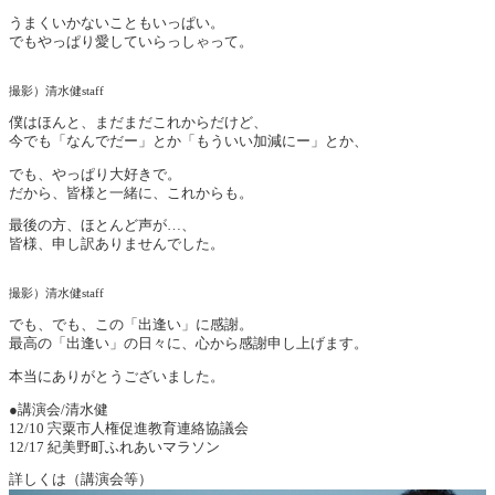
うまくいかないこともいっぱい。
でもやっぱり愛していらっしゃって。
撮影）清水健staff
僕はほんと、まだまだこれからだけど、
今でも「なんでだー」とか「もういい加減にー」とか、
でも、やっぱり大好きで。
だから、皆様と一緒に、これからも。
最後の方、ほとんど声が…、
皆様、申し訳ありませんでした。
撮影）清水健staff
でも、でも、この「出逢い」に感謝。
最高の「出逢い」の日々に、心から感謝申し上げます。
本当にありがとうございました。
●講演会/清水健
12/10 宍粟市人権促進教育連絡協議会
12/17 紀美野町ふれあいマラソン
詳しくは（講演会等）