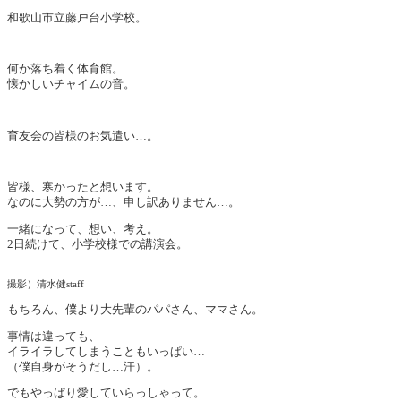
和歌山市立藤戸台小学校。
何か落ち着く体育館。
懐かしいチャイムの音。
育友会の皆様のお気遣い…。
皆様、寒かったと想います。
なのに大勢の方が…、申し訳ありません…。
一緒になって、想い、考え。
2日続けて、小学校様での講演会。
撮影）清水健staff
もちろん、僕より大先輩のパパさん、ママさん。
事情は違っても、
イライラしてしまうこともいっぱい…
（僕自身がそうだし…汗）。
でもやっぱり愛していらっしゃって。