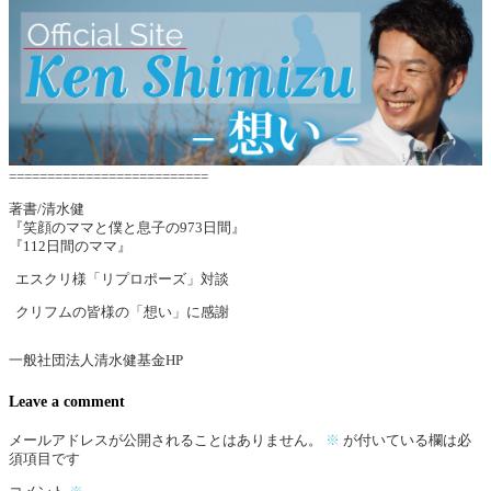
==========================
著書/清水健
『笑顔のママと僕と息子の973日間』
『112日間のママ』
エスクリ様「リプロポーズ」対談
クリフムの皆様の「想い」に感謝
一般社団法人清水健基金HP
Leave a comment
メールアドレスが公開されることはありません。
※
が付いている欄は必
須項目です