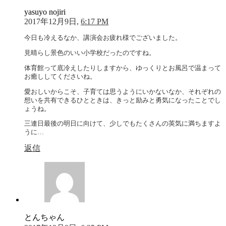
yasuyo nojiri
2017年12月9日,
6:17 PM
今日も冷えるなか、講演会お疲れ様でございました。
見晴らし景色のいい小学校だったのですね。
体育館って底冷えしたりしますから、ゆっくりとお風呂で温まって
お癒ししてくださいね。
愛おしいからこそ、子育ては思うようにいかないなか、それぞれの
想いを共有できるひとときは、きっと励みと勇気になったことでし
ょうね。
三連日最後の明日に向けて、少しでもたくさんの英気に満ちますよ
うに…
返信
とんちゃん