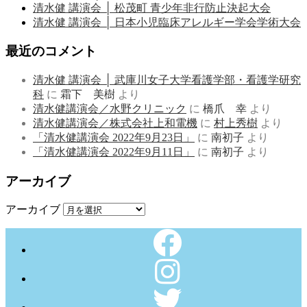
清水健 講演会 │ 松茂町 青少年非行防止決起大会
清水健 講演会 │ 日本小児臨床アレルギー学会学術大会
最近のコメント
清水健 講演会 │ 武庫川女子大学看護学部・看護学研究
科
に
霜下 美樹
より
清水健講演会／水野クリニック
に
橋爪 幸
より
清水健講演会／株式会社上和電機
に
村上秀樹
より
「清水健講演会 2022年9月23日」
に
南初子
より
「清水健講演会 2022年9月11日」
に
南初子
より
アーカイブ
アーカイブ