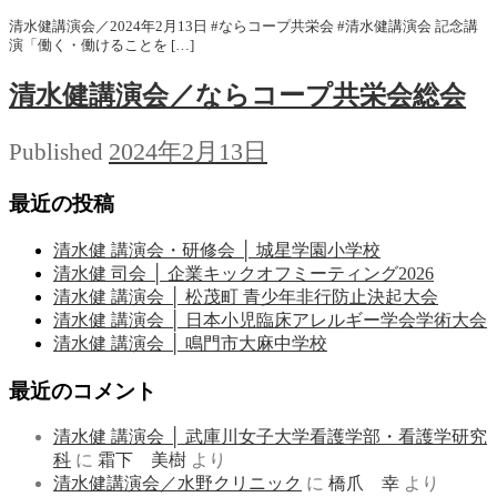
清水健講演会／2024年2月13日 #ならコープ共栄会 #清水健講演会 記念講
演「働く・働けることを […]
清水健講演会／ならコープ共栄会総会
2024年2月13日
Published
最近の投稿
清水健 講演会・研修会 │ 城星学園小学校
清水健 司会 │ 企業キックオフミーティング2026
清水健 講演会 │ 松茂町 青少年非行防止決起大会
清水健 講演会 │ 日本小児臨床アレルギー学会学術大会
清水健 講演会 │ 鳴門市大麻中学校
最近のコメント
清水健 講演会 │ 武庫川女子大学看護学部・看護学研究
科
に
霜下 美樹
より
清水健講演会／水野クリニック
に
橋爪 幸
より