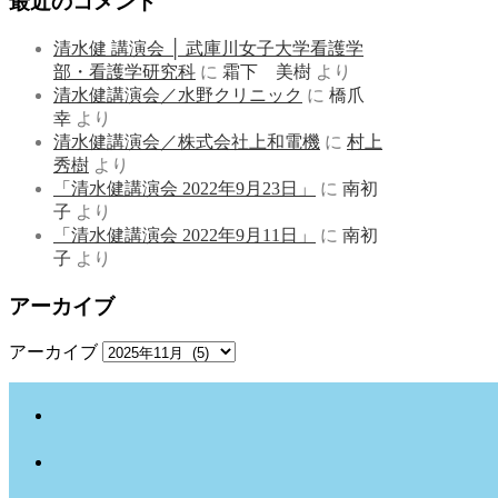
最近のコメント
清水健 講演会 │ 武庫川女子大学看護学
部・看護学研究科
に
霜下 美樹
より
清水健講演会／水野クリニック
に
橋爪
幸
より
清水健講演会／株式会社上和電機
に
村上
秀樹
より
「清水健講演会 2022年9月23日」
に
南初
子
より
「清水健講演会 2022年9月11日」
に
南初
子
より
アーカイブ
アーカイブ