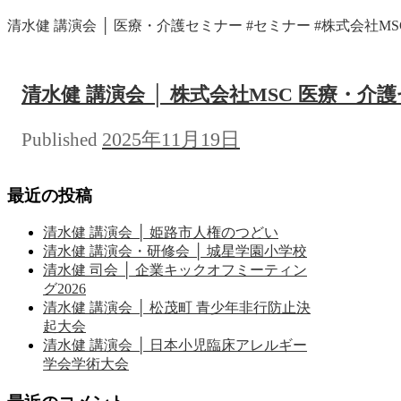
清水健 講演会 │ 医療・介護セミナー #セミナー #株式会社MSC 2
清水健 講演会 │ 株式会社MSC 医療・介
2025年11月19日
Published
最近の投稿
清水健 講演会 │ 姫路市人権のつどい
清水健 講演会・研修会 │ 城星学園小学校
清水健 司会 │ 企業キックオフミーティン
グ2026
清水健 講演会 │ 松茂町 青少年非行防止決
起大会
清水健 講演会 │ 日本小児臨床アレルギー
学会学術大会