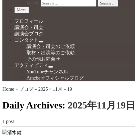
Search
Search …
Menu
プロフィール
講演会・司会
講演会ブログ
コンタクト
講演会・司会のご依頼
取材・出演等のご依頼
その他お問合せ
アクティビティ
YouTubeチャンネル
Amebaオフィシャルブログ
Home
»
ブログ
»
2025
»
11月
»
19
Daily Archives:
2025年11月19
1 post