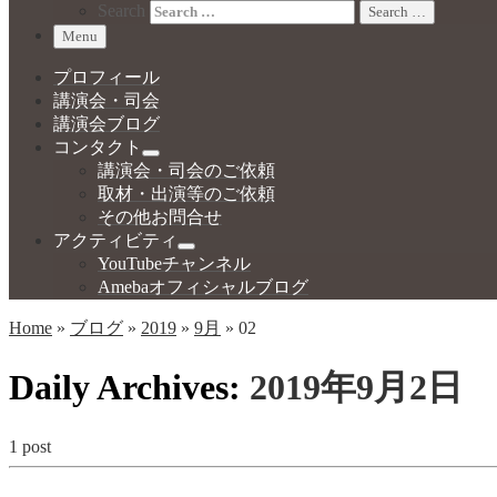
Search
Search …
Menu
プロフィール
講演会・司会
講演会ブログ
コンタクト
講演会・司会のご依頼
取材・出演等のご依頼
その他お問合せ
アクティビティ
YouTubeチャンネル
Amebaオフィシャルブログ
Home
»
ブログ
»
2019
»
9月
»
02
Daily Archives:
2019年9月2日
1 post