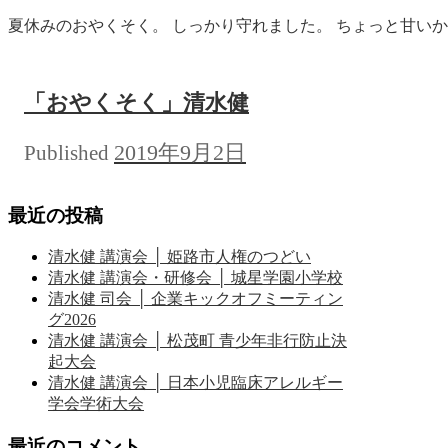
夏休みのおやくそく。 しっかり守れました。 ちょっと甘いかな
「おやくそく」清水健
2019年9月2日
Published
最近の投稿
清水健 講演会 │ 姫路市人権のつどい
清水健 講演会・研修会 │ 城星学園小学校
清水健 司会 │ 企業キックオフミーティン
グ2026
清水健 講演会 │ 松茂町 青少年非行防止決
起大会
清水健 講演会 │ 日本小児臨床アレルギー
学会学術大会
最近のコメント