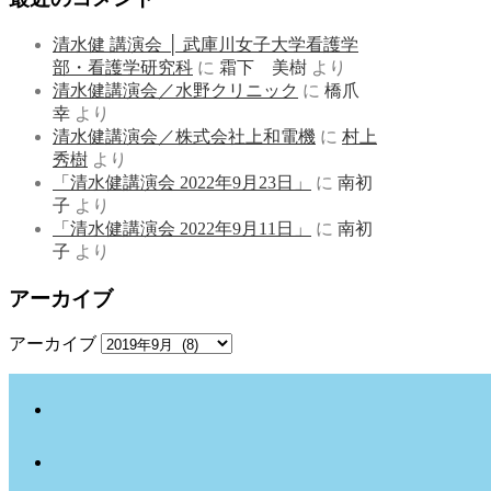
清水健 講演会 │ 武庫川女子大学看護学
部・看護学研究科
に
霜下 美樹
より
清水健講演会／水野クリニック
に
橋爪
幸
より
清水健講演会／株式会社上和電機
に
村上
秀樹
より
「清水健講演会 2022年9月23日」
に
南初
子
より
「清水健講演会 2022年9月11日」
に
南初
子
より
アーカイブ
アーカイブ