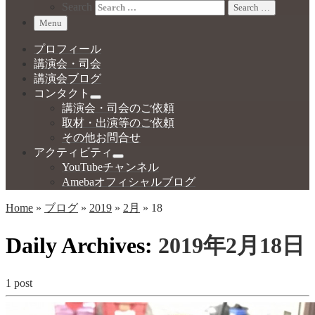
Search
Search …
Menu
プロフィール
講演会・司会
講演会ブログ
コンタクト
講演会・司会のご依頼
取材・出演等のご依頼
その他お問合せ
アクティビティ
YouTubeチャンネル
Amebaオフィシャルブログ
Home
»
ブログ
»
2019
»
2月
»
18
Daily Archives:
2019年2月18日
1 post