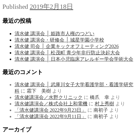
2019年2月18日
Published
最近の投稿
清水健 講演会 │ 姫路市人権のつどい
清水健 講演会・研修会 │ 城星学園小学校
清水健 司会 │ 企業キックオフミーティング2026
清水健 講演会 │ 松茂町 青少年非行防止決起大会
清水健 講演会 │ 日本小児臨床アレルギー学会学術大会
最近のコメント
清水健 講演会 │ 武庫川女子大学看護学部・看護学研究
科
に
霜下 美樹
より
清水健講演会／水野クリニック
に
橋爪 幸
より
清水健講演会／株式会社上和電機
に
村上秀樹
より
「清水健講演会 2022年9月23日」
に
南初子
より
「清水健講演会 2022年9月11日」
に
南初子
より
アーカイブ