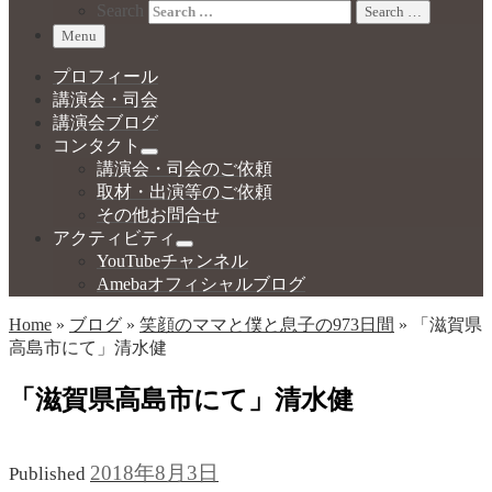
Search
Search …
Menu
プロフィール
講演会・司会
講演会ブログ
コンタクト
講演会・司会のご依頼
取材・出演等のご依頼
その他お問合せ
アクティビティ
YouTubeチャンネル
Amebaオフィシャルブログ
Home
»
ブログ
»
笑顔のママと僕と息子の973日間
»
「滋賀県
高島市にて」清水健
「滋賀県高島市にて」清水健
2018年8月3日
Published