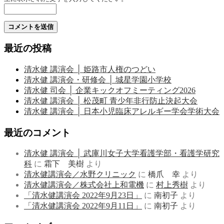
最近の投稿
清水健 講演会 │ 姫路市人権のつどい
清水健 講演会・研修会 │ 城星学園小学校
清水健 司会 │ 企業キックオフミーティング2026
清水健 講演会 │ 松茂町 青少年非行防止決起大会
清水健 講演会 │ 日本小児臨床アレルギー学会学術大会
最近のコメント
清水健 講演会 │ 武庫川女子大学看護学部・看護学研究
科
に
霜下 美樹
より
清水健講演会／水野クリニック
に
橋爪 幸
より
清水健講演会／株式会社上和電機
に
村上秀樹
より
「清水健講演会 2022年9月23日」
に
南初子
より
「清水健講演会 2022年9月11日」
に
南初子
より