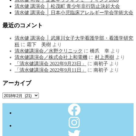
清水健 講演会 │ 松茂町 青少年非行防止決起大会
清水健 講演会 │ 日本小児臨床アレルギー学会学術大会
最近のコメント
清水健 講演会 │ 武庫川女子大学看護学部・看護学研究
科
に
霜下 美樹
より
清水健講演会／水野クリニック
に
橋爪 幸
より
清水健講演会／株式会社上和電機
に
村上秀樹
より
「清水健講演会 2022年9月23日」
に
南初子
より
「清水健講演会 2022年9月11日」
に
南初子
より
アーカイブ
ア
ー
カ
イ
ブ