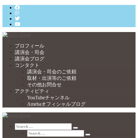
Skip
to
content
プロフィール
講演会・司会
講演会ブログ
コンタクト
講演会・司会のご依頼
取材・出演等のご依頼
その他お問合せ
アクティビティ
YouTubeチャンネル
Amebaオフィシャルブログ
Search
Search
Search
…
Search