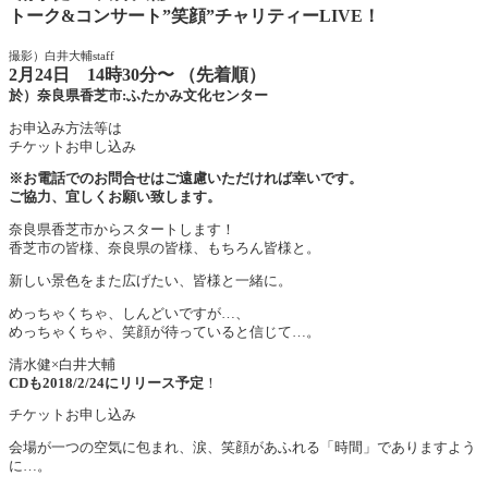
トーク&コンサート”笑顔”チャリティーLIVE！
撮影）白井大輔staff
2月24日 14時30分〜 （先着順）
於）奈良県香芝市:ふたかみ文化センター
お申込み方法等は
チケットお申し込み
※お電話でのお問合せはご遠慮いただければ幸いです。
ご協力、宜しくお願い致します。
奈良県香芝市からスタートします！
香芝市の皆様、奈良県の皆様、もちろん皆様と。
新しい景色をまた広げたい、皆様と一緒に。
めっちゃくちゃ、しんどいですが…、
めっちゃくちゃ、笑顔が待っていると信じて…。
清水健×白井大輔
CDも2018/2/24にリリース予定
！
チケットお申し込み
会場が一つの空気に包まれ、涙、笑顔があふれる「時間」でありますよう
に…。