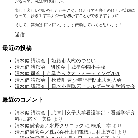
だなって、私は学びました。
悔しく哀しい想いをしたからこそ、ひとりでも多くのひとが笑顔に
なって、歩き出すエナジーを湧かすことができますように…
そして、笑顔はドンドンますます伝染していくと思います！
返信
最近の投稿
清水健 講演会 │ 姫路市人権のつどい
清水健 講演会・研修会 │ 城星学園小学校
清水健 司会 │ 企業キックオフミーティング2026
清水健 講演会 │ 松茂町 青少年非行防止決起大会
清水健 講演会 │ 日本小児臨床アレルギー学会学術大会
最近のコメント
清水健 講演会 │ 武庫川女子大学看護学部・看護学研究
科
に
霜下 美樹
より
清水健講演会／水野クリニック
に
橋爪 幸
より
清水健講演会／株式会社上和電機
に
村上秀樹
より