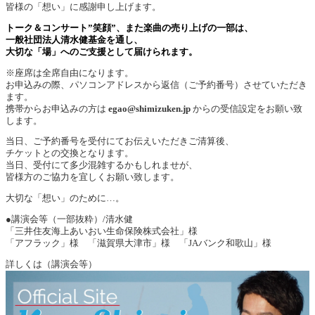
皆様の「想い」に感謝申し上げます。
トーク＆コンサート”笑顔”、また楽曲の売り上げの一部は、
一般社団法人清水健基金を通し、
大切な「場」へのご支援として届けられます。
※座席は全席自由になります。
お申込みの際、パソコンアドレスから返信（ご予約番号）させていただき
ます。
携帯からお申込みの方は
egao@shimizuken.jp
からの受信設定をお願い致
します。
当日、ご予約番号を受付にてお伝えいただきご清算後、
チケットとの交換となります。
当日、受付にて多少混雑するかもしれませが、
皆様方のご協力を宜しくお願い致します。
大切な「想い」のために…。
●講演会等（一部抜粋）/清水健
「三井住友海上あいおい生命保険株式会社」様
「アフラック」様 「滋賀県大津市」様 「JAバンク和歌山」様
詳しくは（講演会等）