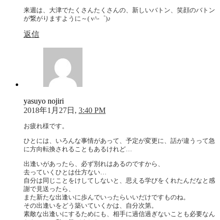
来週は、大津でたくさんたくさんの、新しいバトン、笑顔のバトン
が繋がりますように～( v^-゜)♪
返信
yasuyo nojiri
2018年1月27日,
3:40 PM
お疲れ様です。
ひとには、いろんな事情があって、予定が変更に、話が違うって急
に方向転換されることもあるけれど…
出逢いがあったら、必ず別れはあるのですから、
去っていくひとは仕方ない…
自分は同じことをけしてしないと、思える学びをくれたんだなと感
謝で見送ったら、
また新たな出逢いに歩んでいったらいいだけですものね。
その出逢いをどう築いていくかは、自分次第。
素敵な出逢いにするためにも、相手に過信過ぎないことも必要なん