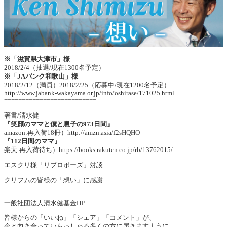
※「滋賀県大津市」様
2018/2/4（抽選/現在1300名予定）
※「JAバンク和歌山」様
2018/2/12（満員）2018/2/25（応募中/現在1200名予定）
http://www.jabank-wakayama.or.jp/info/oshirase/171025.html
==========================
著書/清水健
『笑顔のママと僕と息子の973日間』
amazon:再入荷18冊）
http://amzn.asia/f2sHQHO
『112日間のママ』
楽天:再入荷待ち）
https://books.rakuten.co.jp/rb/13762015/
エスクリ様「リプロポーズ」対談
クリフムの皆様の「想い」に感謝
一般社団法人清水健基金HP
皆様からの「いいね」「シェア」「コメント」が、
今と向き合っていらっしゃる多くの方に届きますように…。