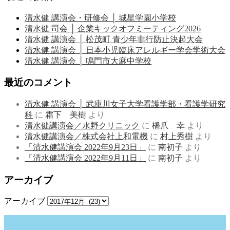
清水健 講演会・研修会 │ 城星学園小学校
清水健 司会 │ 企業キックオフミーティング2026
清水健 講演会 │ 松茂町 青少年非行防止決起大会
清水健 講演会 │ 日本小児臨床アレルギー学会学術大会
清水健 講演会 │ 鳴門市大麻中学校
最近のコメント
清水健 講演会 │ 武庫川女子大学看護学部・看護学研究
科
に
霜下 美樹
より
清水健講演会／水野クリニック
に
橋爪 幸
より
清水健講演会／株式会社上和電機
に
村上秀樹
より
「清水健講演会 2022年9月23日」
に
南初子
より
「清水健講演会 2022年9月11日」
に
南初子
より
アーカイブ
アーカイブ