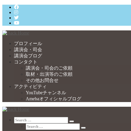
Skip
to
content
プロフィール
講演会・司会
講演会ブログ
コンタクト
講演会・司会のご依頼
取材・出演等のご依頼
その他お問合せ
アクティビティ
YouTubeチャンネル
Amebaオフィシャルブログ
Search
Search
Search
…
Search