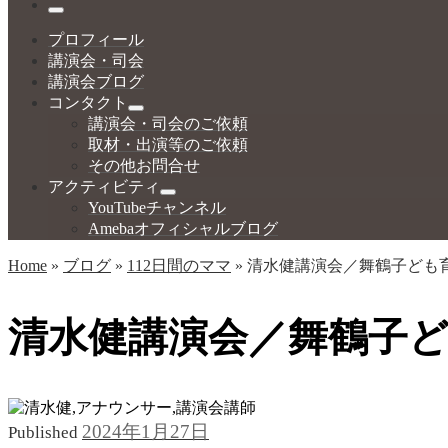
…
Menu
プロフィール
講演会・司会
講演会ブログ
コンタクト
講演会・司会のご依頼
取材・出演等のご依頼
その他お問合せ
アクティビティ
YouTubeチャンネル
Amebaオフィシャルブログ
Home
»
ブログ
»
112日間のママ
»
清水健講演会／舞鶴子ども
清水健講演会／舞鶴子
2024年1月27日
Published