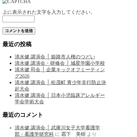
上に表示された文字を入力してください。
最近の投稿
清水健 講演会 │ 姫路市人権のつどい
清水健 講演会・研修会 │ 城星学園小学校
清水健 司会 │ 企業キックオフミーティン
グ2026
清水健 講演会 │ 松茂町 青少年非行防止決
起大会
清水健 講演会 │ 日本小児臨床アレルギー
学会学術大会
最近のコメント
清水健 講演会 │ 武庫川女子大学看護学
部・看護学研究科
に
霜下 美樹
より