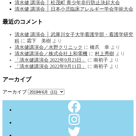
清水健 講演会 │ 松茂町 青少年非行防止決起大会
清水健 講演会 │ 日本小児臨床アレルギー学会学術大会
最近のコメント
清水健 講演会 │ 武庫川女子大学看護学部・看護学研究
科
に
霜下 美樹
より
清水健講演会／水野クリニック
に
橋爪 幸
より
清水健講演会／株式会社上和電機
に
村上秀樹
より
「清水健講演会 2022年9月23日」
に
南初子
より
「清水健講演会 2022年9月11日」
に
南初子
より
アーカイブ
アーカイブ