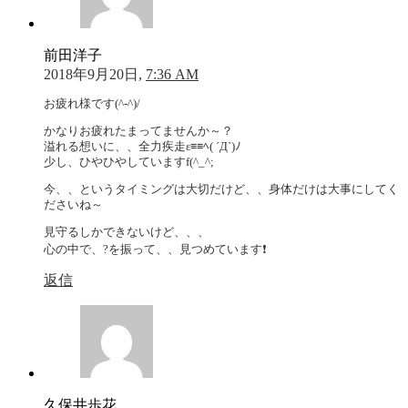
前田洋子
2018年9月20日,
7:36 AM
お疲れ様です(^-^)/
かなりお疲れたまってませんか～？
溢れる想いに、、全力疾走ε≡≡ﾍ( ´Д`)ﾉ
少し、ひやひやしていますf(^_^;
今、、というタイミングは大切だけど、、身体だけは大事にしてく
ださいね～
見守るしかできないけど、、、
心の中で、?を振って、、見つめています❗
返信
久保井歩花