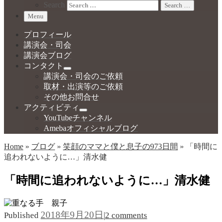
Search
Search …
Menu
プロフィール
講演会・司会
講演会ブログ
コンタクト
講演会・司会のご依頼
取材・出演等のご依頼
その他お問合せ
アクティビティ
YouTubeチャンネル
Amebaオフィシャルブログ
Home
»
ブログ
»
笑顔のママと僕と息子の973日間
»
「時間に
追われないように…」清水健
「時間に追われないように…」清水健
2018年9月20日
Published
|
2 comments