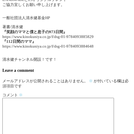
ご協力宜しくお願い申し上げます。
一般社団法人清水健基金HP
著書/清水健
『笑顔のママと僕と息子の973日間』
https://www.kinokuniya.co.jp/f/dsg-01-9784093885829
『112日間のママ』
https://www.kinokuniya.co.jp/f/dsg-01-9784093884648
清水健チャンネル開設！です！
Leave a comment
メールアドレスが公開されることはありません。
※
が付いている欄は必
須項目です
コメント
※