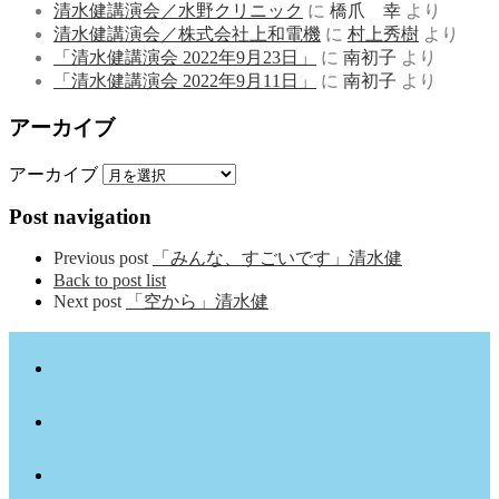
清水健講演会／水野クリニック
に
橋爪 幸
より
清水健講演会／株式会社上和電機
に
村上秀樹
より
「清水健講演会 2022年9月23日」
に
南初子
より
「清水健講演会 2022年9月11日」
に
南初子
より
アーカイブ
アーカイブ
Post navigation
Previous post
「みんな、すごいです」清水健
Back to post list
Next post
「空から」清水健