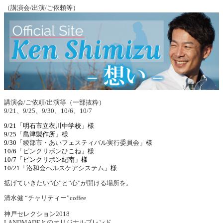
（講演会/出演/ご依頼等）
講演会/ご依頼/出演等（一部抜粋）
9/21、9/25、9/30、10/6、10/7
9/21「明石市立衣川中学校」様
9/25「島津製作所」様
9/30「
綾部市・あいフェスティバル実行委員会
」様
10/6「
ピンクリボンひこね
」様
10/7「ピンクリボン紀南」様
10/21「
洛和会ヘルスケアシステム
」様
拡げていきたい”心”と”心”が開ける場所を。
清水健 “チャリティー”coffee
神戸セレクション2018
LANDMADEとのオリジナルブレンド