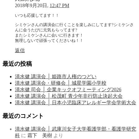
2018年9月20日,
12:47 PM
いつも応援してます！！
シミケンさんの講演会に行くことを楽しみにしてます?シミケンさ
んに会うたびに元気もらってます?
またシミケンさんに会いに行きます！
無理しないで頑張ってくださいね！！
返信
最近の投稿
清水健 講演会 │ 姫路市人権のつどい
清水健 講演会・研修会 │ 城星学園小学校
清水健 司会 │ 企業キックオフミーティング2026
清水健 講演会 │ 松茂町 青少年非行防止決起大会
清水健 講演会 │ 日本小児臨床アレルギー学会学術大会
最近のコメント
清水健 講演会 │ 武庫川女子大学看護学部・看護学研究
科
に
霜下 美樹
より