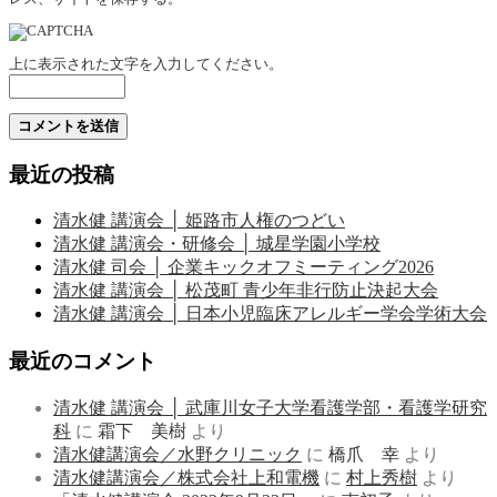
上に表示された文字を入力してください。
最近の投稿
清水健 講演会 │ 姫路市人権のつどい
清水健 講演会・研修会 │ 城星学園小学校
清水健 司会 │ 企業キックオフミーティング2026
清水健 講演会 │ 松茂町 青少年非行防止決起大会
清水健 講演会 │ 日本小児臨床アレルギー学会学術大会
最近のコメント
清水健 講演会 │ 武庫川女子大学看護学部・看護学研究
科
に
霜下 美樹
より
清水健講演会／水野クリニック
に
橋爪 幸
より
清水健講演会／株式会社上和電機
に
村上秀樹
より