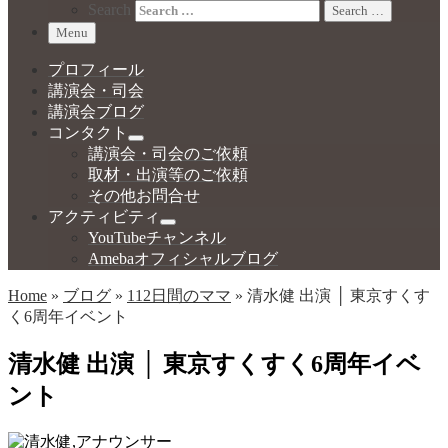
Search
Search …
Menu
プロフィール
講演会・司会
講演会ブログ
コンタクト
講演会・司会のご依頼
取材・出演等のご依頼
その他お問合せ
アクティビティ
YouTubeチャンネル
Amebaオフィシャルブログ
Home
»
ブログ
»
112日間のママ
»
清水健 出演 │ 東京すくす
く6周年イベント
清水健 出演 │ 東京すくすく6周年イベ
ント