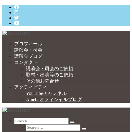
Skip
to
content
プロフィール
講演会・司会
講演会ブログ
コンタクト
講演会・司会のご依頼
取材・出演等のご依頼
その他お問合せ
アクティビティ
YouTubeチャンネル
Amebaオフィシャルブログ
Search
Search
Search
…
Search