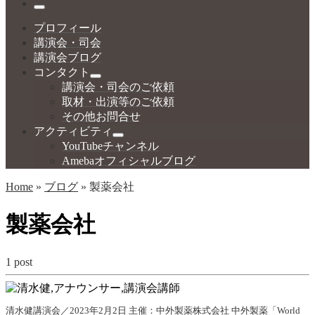
…
Menu
プロフィール
講演会・司会
講演会ブログ
コンタクト
講演会・司会のご依頼
取材・出演等のご依頼
その他お問合せ
アクティビティ
YouTubeチャンネル
Amebaオフィシャルブログ
Home
»
ブログ
»
製薬会社
製薬会社
1 post
清水健講演会／2023年2月2日 主催：中外製薬株式会社 中外製薬「World