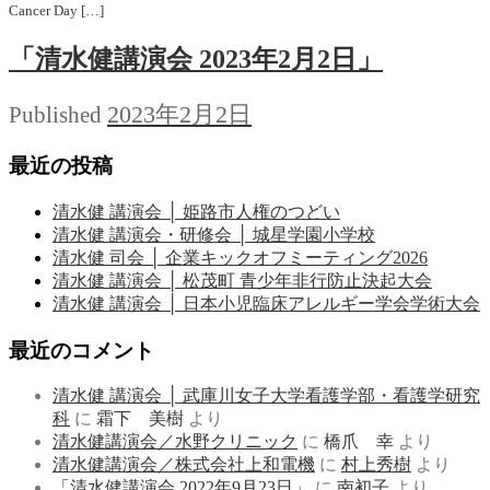
Cancer Day […]
「清水健講演会 2023年2月2日」
2023年2月2日
Published
最近の投稿
清水健 講演会 │ 姫路市人権のつどい
清水健 講演会・研修会 │ 城星学園小学校
清水健 司会 │ 企業キックオフミーティング2026
清水健 講演会 │ 松茂町 青少年非行防止決起大会
清水健 講演会 │ 日本小児臨床アレルギー学会学術大会
最近のコメント
清水健 講演会 │ 武庫川女子大学看護学部・看護学研究
科
に
霜下 美樹
より
清水健講演会／水野クリニック
に
橋爪 幸
より
清水健講演会／株式会社上和電機
に
村上秀樹
より
「清水健講演会 2022年9月23日」
に
南初子
より