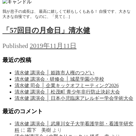
我が息子の成長は、 最高に嬉しくて頼もしくもある！ 自慢です、大きな
大きな自慢です。 なのに、「見て […]
「57回目の月命日」清水健
2019年11月11日
Published
最近の投稿
清水健 講演会 │ 姫路市人権のつどい
清水健 講演会・研修会 │ 城星学園小学校
清水健 司会 │ 企業キックオフミーティング2026
清水健 講演会 │ 松茂町 青少年非行防止決起大会
清水健 講演会 │ 日本小児臨床アレルギー学会学術大会
最近のコメント
清水健 講演会 │ 武庫川女子大学看護学部・看護学研究
科
に
霜下 美樹
より