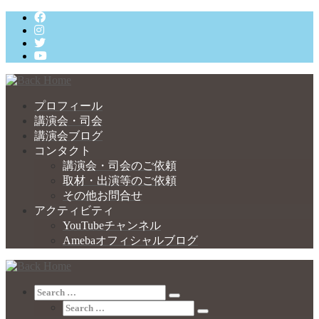
Skip
to
content
プロフィール
講演会・司会
講演会ブログ
コンタクト
講演会・司会のご依頼
取材・出演等のご依頼
その他お問合せ
アクティビティ
YouTubeチャンネル
Amebaオフィシャルブログ
Search
Search
Search
…
Search