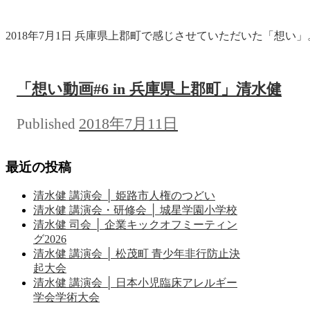
2018年7月1日 兵庫県上郡町で感じさせていただいた「想い」。
「想い動画#6 in 兵庫県上郡町」清水健
2018年7月11日
Published
最近の投稿
清水健 講演会 │ 姫路市人権のつどい
清水健 講演会・研修会 │ 城星学園小学校
清水健 司会 │ 企業キックオフミーティン
グ2026
清水健 講演会 │ 松茂町 青少年非行防止決
起大会
清水健 講演会 │ 日本小児臨床アレルギー
学会学術大会