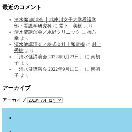
最近のコメント
清水健 講演会 │ 武庫川女子大学看護学
部・看護学研究科
に
霜下 美樹
より
清水健講演会／水野クリニック
に
橋爪
幸
より
清水健講演会／株式会社上和電機
に
村上
秀樹
より
「清水健講演会 2022年9月23日」
に
南初
子
より
「清水健講演会 2022年9月11日」
に
南初
子
より
アーカイブ
アーカイブ