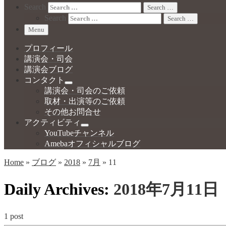
Search
Search …
Search
Search …
Menu
プロフィール
講演会・司会
講演会ブログ
コンタクト
講演会・司会のご依頼
取材・出演等のご依頼
その他お問合せ
アクティビティ
YouTubeチャンネル
Amebaオフィシャルブログ
Home
»
ブログ
»
2018
»
7月
»
11
Daily Archives:
2018年7月11日
1 post