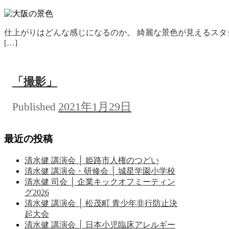
仕上がりはどんな感じになるのか。 綺麗な景色が見えるスタ
[…]
「撮影」
2021年1月29日
Published
最近の投稿
清水健 講演会 │ 姫路市人権のつどい
清水健 講演会・研修会 │ 城星学園小学校
清水健 司会 │ 企業キックオフミーティン
グ2026
清水健 講演会 │ 松茂町 青少年非行防止決
起大会
清水健 講演会 │ 日本小児臨床アレルギー