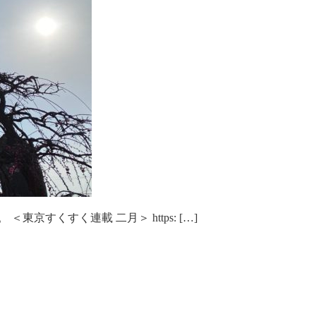
すくすく連載 二月＞ https: […]